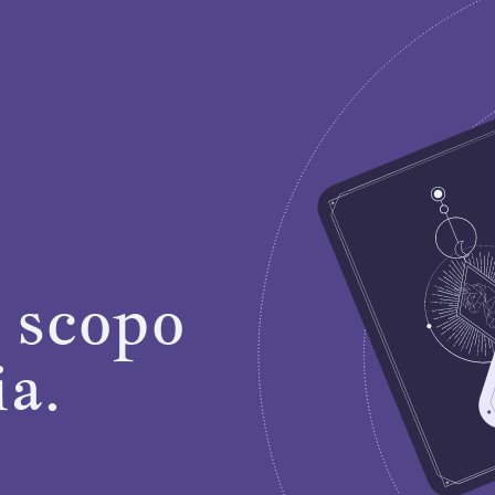
o scopo
ia.