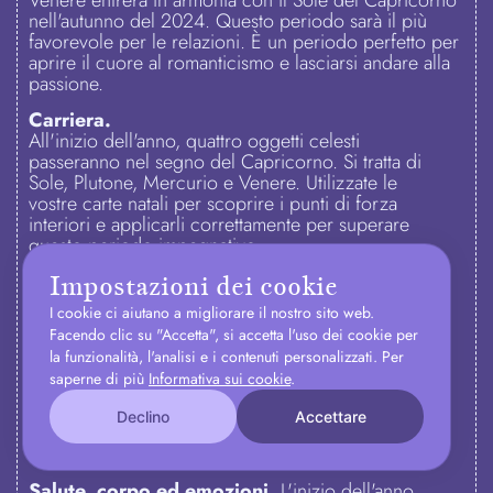
Venere entrerà in armonia con il Sole del Capricorno
nell'autunno del 2024. Questo periodo sarà il più
favorevole per le relazioni. È un periodo perfetto per
aprire il cuore al romanticismo e lasciarsi andare alla
passione.
Carriera.
All'inizio dell'anno, quattro oggetti celesti
passeranno nel segno del Capricorno. Si tratta di
Sole, Plutone, Mercurio e Venere. Utilizzate le
vostre carte natali per scoprire i punti di forza
interiori e applicarli correttamente per superare
questo periodo impegnativo.
Impostazioni dei cookie
La seconda parte dell'anno, a partire da giugno,
passerà sotto la protezione di Giove per i vostri
I cookie ci aiutano a migliorare il nostro sito web.
affari. Vedrete i risultati degli sforzi investiti all'inizio
Facendo clic su "Accetta", si accetta l'uso dei cookie per
dell'anno. Un atteggiamento obiettivo nei confronti
la funzionalità, l'analisi e i contenuti personalizzati. Per
delle diverse situazioni aiuterà a evitare conflitti con
saperne di più
Informativa sui cookie
.
colleghi e partner. Il mese di ottobre richiederà una
maggiore attenzione ai dettagli nella vostra carriera.
Declino
Accettare
A causa dell'influsso di Mercurio, si verificheranno
tensioni e incomprensioni con colleghi e partner.
Salute, corpo ed emozioni.
L'inizio dell'anno